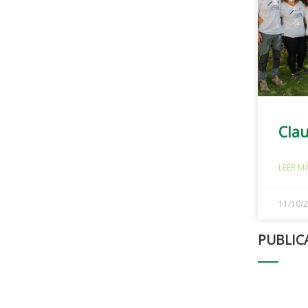
Cla
LEER M
11/10/
PUBLIC